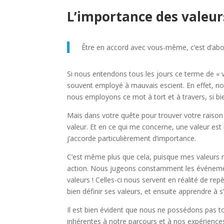
L’importance des valeur
Être en accord avec vous-même, c’est d’abo
Si nous entendons tous les jours ce terme de « va
souvent employé à mauvais escient. En effet, no
nous employons ce mot à tort et à travers, si bi
Mais dans votre quête pour trouver votre raison
valeur.
Et en ce qui me concerne, une valeur est
j’accorde particulièrement d’importance.
C’est même plus que cela, puisque mes valeurs m
action. Nous jugeons constamment les événemen
valeurs ! Celles-ci nous servent en réalité de rep
bien définir ses valeurs, et ensuite apprendre à s’
Il est bien évident que nous ne possédons pas to
inhérentes à notre parcours et à nos expériences