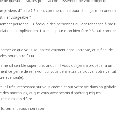
ie de questions vitales pour l’accomplissement de votre objectif :
 que je viens d’écrire ? Si non, comment faire pour changer mon orienta
t-il envisageable ?
ement personnel ? Côtoie-je des personnes qui ont tendance à me ti
es relations complètement toxiques pour mon bien-être ? Si oui, comme
erner ce que vous souhaitez vraiment dans votre vie, et in fine, de
des pour votre futur.
ême s’il semble superflu et anodin, il vous obligera à procéder à un
ement ce genre de réflexion qui vous permettra de trouver votre vérita
être épanoui(e).
avail très intéressant sur vous-même et sur votre vie dans sa globalit
te des anomalies, et que vous avez besoin d’opérer quelques
éelle raison d’être.
de fortement vous intéresser !