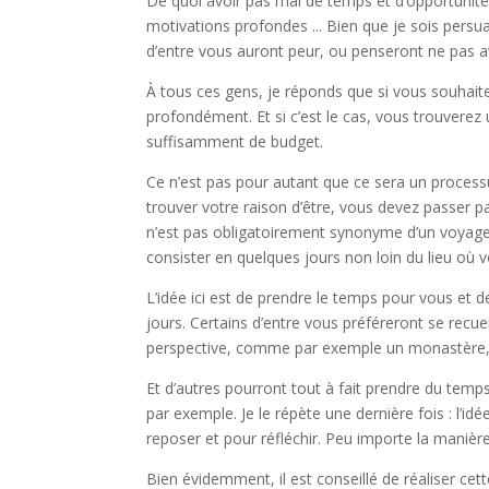
De quoi avoir pas mal de temps et d’opportunit
motivations profondes ...
Bien que je sois persu
d’entre vous auront peur, ou penseront ne pas avo
À tous ces gens, je réponds que si vous souhait
profondément. Et si c’est le cas, vous trouver
suffisamment de budget.
Ce n’est pas pour autant que ce sera un process
trouver votre raison d’être, vous devez passer p
n’est pas obligatoirement synonyme d’un voyage
consister en quelques jours non loin du lieu où v
L’idée ici est de prendre le temps pour vous et
jours.
Certains d’entre vous préféreront se recuei
perspective, comme par exemple un monastère, 
Et d’autres pourront tout à fait prendre du temp
par exemple. Je le répète une dernière fois : l’i
reposer et pour réfléchir. Peu importe la manière
Bien évidemment, il est conseillé de réaliser cet