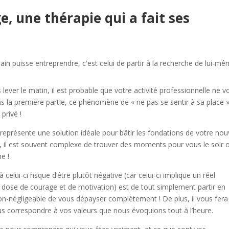
e, une thérapie qui a fait ses
n puisse entreprendre, c'est celui de partir à la recherche de lui-mê
ever le matin, il est probable que votre activité professionnelle ne v
 la première partie, ce phénomène de « ne pas se sentir à sa place 
privé !
ine représente une solution idéale pour bâtir les fondations de votre no
e, il est souvent complexe de trouver des moments pour vous le soir o
e !
elui-ci risque d’être plutôt négative (car celui-ci implique un réel
e dose de courage et de motivation) est de tout simplement partir en
on-négligeable de vous dépayser complètement ! De plus, il vous fera
lus correspondre à vos valeurs que nous évoquions tout à l’heure.