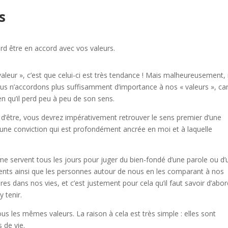
s
rd être en accord avec vos valeurs.
leur », c’est que celui-ci est très tendance ! Mais malheureusement, i
us n’accordons plus suffisamment d’importance à nos « valeurs », ca
en qu’il perd peu à peu de son sens.
 d’être, vous devrez impérativement retrouver le sens premier d’une
 une conviction qui est profondément ancrée en moi et à laquelle
e servent tous les jours pour juger du bien-fondé d’une parole ou d’
ts ainsi que les personnes autour de nous en les comparant à nos
ères dans nos vies, et c’est justement pour cela qu’il faut savoir d’abo
y tenir.
us les mêmes valeurs. La raison à cela est très simple : elles sont
 de vie.