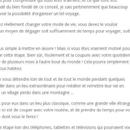
és pour comprendre qui vous êtes vraiment, et ce que sont vos
adé du bien fondé de ce conseil, je sais pertinemment que beaucoup
ir la possibilité d’organiser un tel voyage.
ez réellement changer votre mode de vie, vous devez le vouloir
ez un moyen de dégager soit suffisamment de temps pour voyager, soi
us simple à mettre en œuvre ! Mais si vous êtes vraiment motivé pou
ar cette étape.
Bien sûr, l’isolement et la coupure avec votre quotidie
 de plusieurs mois à l’autre bout du monde ! Cela pourra simplement
ous habitez.
 de vous détendre loin de tout et de tout le monde pendant quelques
llir dans un lieu extraordinaire pour méditer et remettre leur vie en
un village perdu dans une montagne ...
s pour eux dans un lieu plus classique, comme une grande ville étrang
dée ici est de couper avec votre routine, et de prendre du temps pour v
 dont vous le ferez !
te étape loin des téléphones, tablettes et télévisions qui pourraient vo