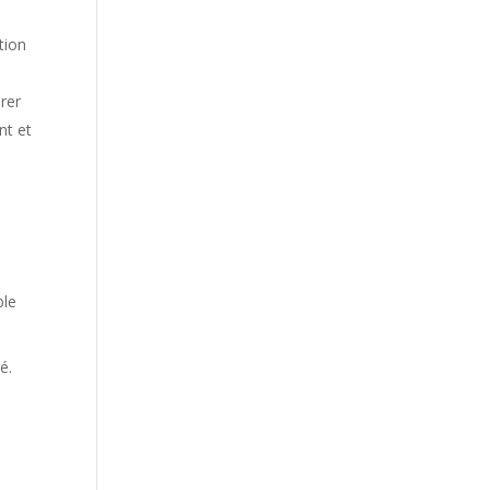
tion
rer
nt et
ble
é.