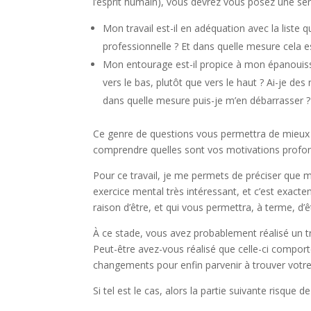
l’esprit humain), vous devrez vous posez une sér
Mon travail est-il en adéquation avec la liste
professionnelle ? Et dans quelle mesure cela es
Mon entourage est-il propice à mon épanouiss
vers le bas, plutôt que vers le haut ? Ai-je d
dans quelle mesure puis-je m’en débarrasser ?
Ce genre de questions vous permettra de mieux c
comprendre quelles sont vos motivations profon
Pour ce travail, je me permets de préciser que m
exercice mental très intéressant, et c’est exact
raison d’être, et qui vous permettra, à terme, d’
À ce stade, vous avez probablement réalisé un tr
Peut-être avez-vous réalisé que celle-ci compor
changements pour enfin parvenir à trouver votre r
Si tel est le cas, alors la partie suivante risque 