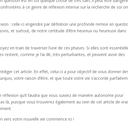
n question est en soi quelque chose de très sain, il peut être dangere
onfrontées à ce genre de réflexion intense sur la recherche de soi on
exion : celle-ci engendre par définition une profonde remise en questi
ons, et surtout, de notre certitude d’être heureux ou heureuse dans
soyez en train de traverser l’une de ces phases. Si elles sont essentiell
s restent, comme je l’ai dit, très perturbantes, et peuvent avoir des
rédiger cet article. En effet, celui-ci a pour objectif de vous donner de
quoi, votre raison d’être, et que toute votre vie s’accorde parfaite
de réflexion qu’il faudra que vous suiviez de manière autonome pour
 pas là, puisque vous trouverez également au sein de cet article de vra
aiment.
n vers votre nouvelle vie commence ici !