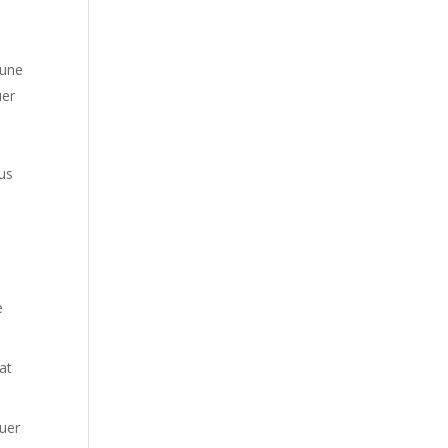
 une
uer
ous
e
at
quer