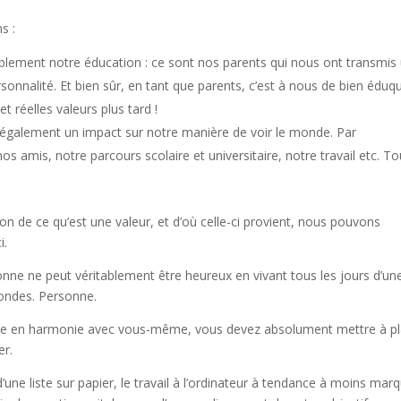
s :
blement notre éducation : ce sont nos parents qui nous ont transmis
onnalité. Et bien sûr, en tant que parents, c’est à nous de bien éduq
 réelles valeurs plus tard !
également un impact sur notre manière de voir le monde. Par
os amis, notre parcours scolaire et universitaire, notre travail etc. T
de ce qu’est une valeur, et d’où celle-ci provient, nous pouvons
i.
onne ne peut véritablement être heureux en vivant tous les jours d’un
fondes. Personne.
ivre en harmonie avec vous-même, vous devez absolument mettre à pl
er.
 d’une liste sur papier, le travail à l’ordinateur à tendance à moins mar