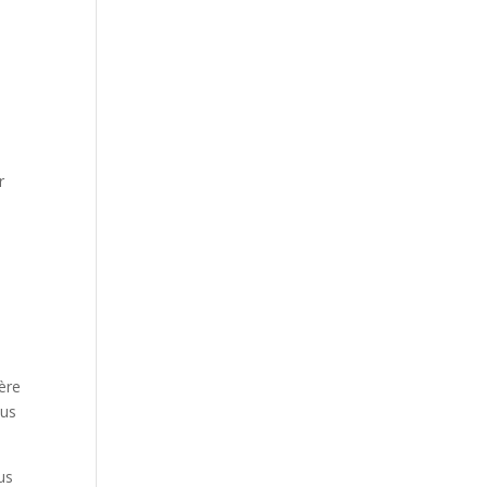
t
r
n
ère
ous
us